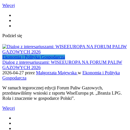
Więcej
Podziel się
Ekonomia i Polityka Gospodarcza
Dialog z interesariuszami: WISEEUROPA NA FORUM PALIW
GAZOWYCH 2026
2026-04-27
przez
Małgorzata Majewska
w
Ekonomia i Polityka
Gospodarcza
W ramach tegorocznej edycji Forum Paliw Gazowych,
przedstawiliśmy wnioski z raportu WiseEuropa pt. „Branża LPG.
Rola i znaczenie w gospodarce Polski”.
Więcej