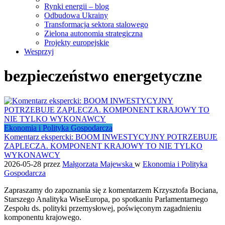
Rynki energii – blog
Odbudowa Ukrainy
Transformacja sektora stalowego
Zielona autonomia strategiczna
Projekty europejskie
Wesprzyj
bezpieczeństwo energetyczne
Ekonomia i Polityka Gospodarcza
Komentarz ekspercki: BOOM INWESTYCYJNY POTRZEBUJE
ZAPLECZA. KOMPONENT KRAJOWY TO NIE TYLKO
WYKONAWCY
2026-05-28
przez
Małgorzata Majewska
w
Ekonomia i Polityka
Gospodarcza
Zapraszamy do zapoznania się z komentarzem Krzysztofa Bociana,
Starszego Analityka WiseEuropa, po spotkaniu Parlamentarnego
Zespołu ds. polityki przemysłowej, poświęconym zagadnieniu
komponentu krajowego.