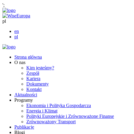
';
pl
en
pl
Strona główna
O nas
Kim jesteśmy?
Zespół
Kariera
Dokumenty
Kontakt
Aktualności
Programy
Ekonomia i Polityka Gospodarcza
Energia i Klimat
Polityki Europejskie i Zrównoważone Finanse
Zrównoważony Transport
Publikacje
Blogi