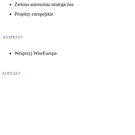
Zielona autonomia strategiczna
Projekty europejskie
WESPRZYJ
Wesprzyj WiseEuropa
KONTAKT
WiseEuropa – Fundacja Warszawski Instytut Studiów
Ekonomicznych i Europejskich