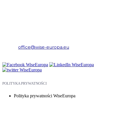
WiseEuropa – Fundacja Warszawski Instytut Studiów
Ekonomicznych i Europejskich
E-mail:
office@wise-europa.eu
Telefon: +48 794 968 202
POLITYKA PRYWATNOŚCI
Polityka prywatności WiseEuropa