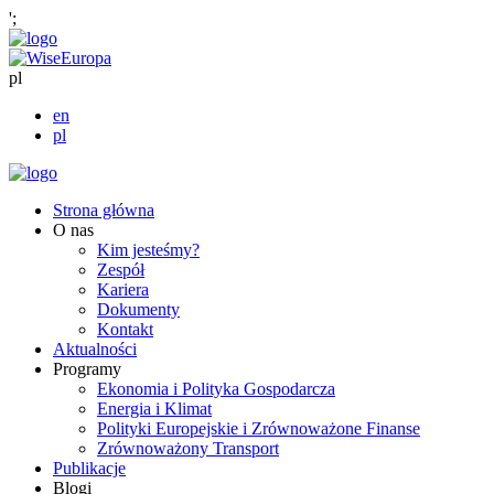
';
pl
en
pl
Strona główna
O nas
Kim jesteśmy?
Zespół
Kariera
Dokumenty
Kontakt
Aktualności
Programy
Ekonomia i Polityka Gospodarcza
Energia i Klimat
Polityki Europejskie i Zrównoważone Finanse
Zrównoważony Transport
Publikacje
Blogi