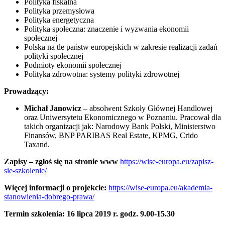
Polityka fiskalna
Polityka przemysłowa
Polityka energetyczna
Polityka społeczna: znaczenie i wyzwania ekonomii
społecznej
Polska na tle państw europejskich w zakresie realizacji zadań
polityki społecznej
Podmioty ekonomii społecznej
Polityka zdrowotna: systemy polityki zdrowotnej
Prowadzący:
Michał Janowicz
– absolwent Szkoły Głównej Handlowej
oraz Uniwersytetu Ekonomicznego w Poznaniu. Pracował dla
takich organizacji jak: Narodowy Bank Polski, Ministerstwo
Finansów, BNP PARIBAS Real Estate, KPMG, Crido
Taxand.
Zapisy – zgłoś się na stronie www
https://wise-europa.eu/zapisz-
sie-szkolenie/
Więcej informacji o projekcie:
https://wise-europa.eu/akademia-
stanowienia-dobrego-prawa/
Termin szkolenia: 16 lipca 2019 r. godz. 9.00-15.30