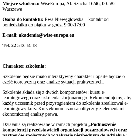
Miejsce szkolenia:
WiseEuropa, Al. Szucha 16/46, 00-582
Warszawa
Osoba do kontaktu:
Ewa Niewęgłowska – kontakt od
poniedziałku do piątku w godz. 9:00-17:00
E-mail:
akademia@wise-europa.eu
Tel
:
22 513 14 18
Charakter szkolenia:
Szkolenie będzie miało interaktywny charakter i oparte będzie o
część teoretyczną oraz analizę sytuacji praktycznych.
Szkolenie składa się z dwóch komponentów: kursu e-
learningowego oraz szkolenia stacjonarnego. Rekomendujemy, aby
każdy uczestnik przed przystąpieniem do szkolenia zrealizował e-
learningowy kurs: Kurs ekonomiczno-analityczny z elementami
ekonomicznej analizy prawa.
Działania są realizowane w ramach projektu
„Podnoszenie
kompetencji przedstawicieli organizacji pozarządowych oraz
partnerów społecznych w zakresie niezbędnym do udziału w