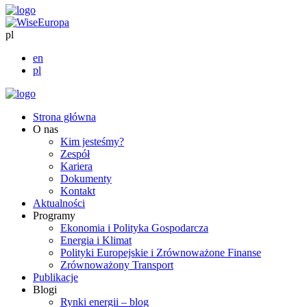
pl
en
pl
Strona główna
O nas
Kim jesteśmy?
Zespół
Kariera
Dokumenty
Kontakt
Aktualności
Programy
Ekonomia i Polityka Gospodarcza
Energia i Klimat
Polityki Europejskie i Zrównoważone Finanse
Zrównoważony Transport
Publikacje
Blogi
Rynki energii – blog