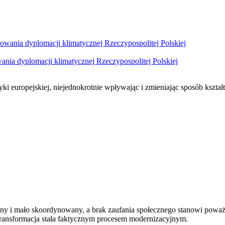
nia dyplomacji klimatycznej Rzeczypospolitej Polskiej
ki europejskiej, niejednokrotnie wpływając i zmieniając sposób kształt
ony i mało skoordynowany, a brak zaufania społecznego stanowi powa
 transformacja stała faktycznym procesem modernizacyjnym.