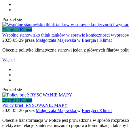
Podziel się
Energia i Klimat
Wspólne stanowisko think tanków w sprawie konieczności wypracowa
2025-05-29
przez
Małgorzata Majewska
w
Energia i Klimat
Obecnie polityka klimatyczna stanowi jeden z głównych filarów polity
Więcej
Podziel się
Energia i Klimat
Policy brief: RYSOWANIE MAPY
2025-05-20
przez
Małgorzata Majewska
w
Energia i Klimat
Obecnie transformacja w Polsce jest prowadzona w sposób rozprosz
efektywne relacje z interesariuszami i poprawa komunikacji, tak aby