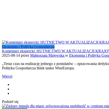
Ekonomia i Polityka Gospodarcza
Komentarz ekspercki: HUTNICTWO W AKTUALIZACJI KRA
2025-08-14
przez
Małgorzata Majewska
w
Ekonomia i Polityka Gos
„Teraz czas na realizację jednego z postulatów – opracowania dedyk
Polityka Gospodarcza think tanku WiseEuropa.
Więcej
Podziel się