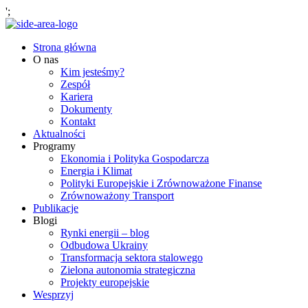
';
Strona główna
O nas
Kim jesteśmy?
Zespół
Kariera
Dokumenty
Kontakt
Aktualności
Programy
Ekonomia i Polityka Gospodarcza
Energia i Klimat
Polityki Europejskie i Zrównoważone Finanse
Zrównoważony Transport
Publikacje
Blogi
Rynki energii – blog
Odbudowa Ukrainy
Transformacja sektora stalowego
Zielona autonomia strategiczna
Projekty europejskie
Wesprzyj