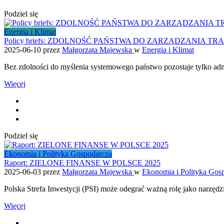
Podziel się
Energia i Klimat
Policy briefs: ZDOLNOŚĆ PAŃSTWA DO ZARZĄDZANIA T
2025-06-10
przez
Małgorzata Majewska
w
Energia i Klimat
Bez zdolności do myślenia systemowego państwo pozostaje tylko admi
Więcej
Podziel się
Ekonomia i Polityka Gospodarcza
Raport: ZIELONE FINANSE W POLSCE 2025
2025-06-03
przez
Małgorzata Majewska
w
Ekonomia i Polityka Gos
Polska Strefa Inwestycji (PSI) może odegrać ważną rolę jako narzędz
Więcej