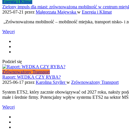
Energia i Klimat
Zielony impuls dla miast: zrównoważona mobilność w centrum miejski
2025-07-21
przez
Małgorzata Majewska
w
Energia i Klimat
„Zrównoważona mobilność – mobilność miejska, transport nisko- i 
Więcej
Podziel się
Zrównoważony Transport
Raport: WĘDKA CZY RYBA?
2025-06-17
przez
Karolina Szyller
w
Zrównoważony Transport
System ETS2, który zacznie obowiązywać od 2027 roku, nałoży pod
małe i średnie firmy. Potencjalny wpływ systemu ETS2 na sektor MŚ
Więcej