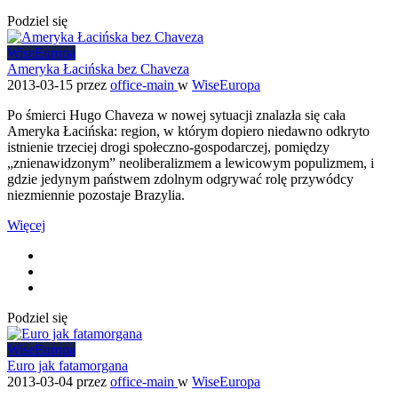
Podziel się
WiseEuropa
Ameryka Łacińska bez Chaveza
2013-03-15
przez
office-main
w
WiseEuropa
Po śmierci Hugo Chaveza w nowej sytuacji znalazła się cała
Ameryka Łacińska: region, w którym dopiero niedawno odkryto
istnienie trzeciej drogi społeczno-gospodarczej, pomiędzy
„znienawidzonym” neoliberalizmem a lewicowym populizmem, i
gdzie jedynym państwem zdolnym odgrywać rolę przywódcy
niezmiennie pozostaje Brazylia.
Więcej
Podziel się
WiseEuropa
Euro jak fatamorgana
2013-03-04
przez
office-main
w
WiseEuropa