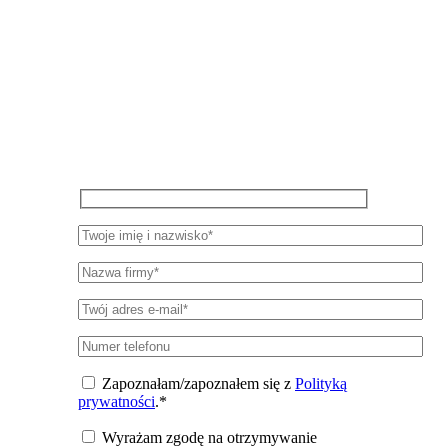
Pozostań w kontakcie z
WiseEuropa
Zapisz się do newslettera, aby otrzymywać
okresowe aktualizacje na temat badań,
wydarzeń i publikacji WiseEuropa.
Zapoznałam/zapoznałem się z
Polityką
prywatności
.*
Wyrażam zgodę na otrzymywanie