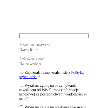
WiseEuropa
Zapisz się do newslettera, aby otrzymywać
okresowe aktualizacje na temat badań,
wydarzeń i publikacji WiseEuropa.
Zapoznałam/zapoznałem się z
Polityką
prywatności
.*
Wyrażam zgodę na otrzymywanie
newslettera od WiseEuropa (informacje
handlowe) za pośrednictwem wiadomości e-
mail.*
Wyrażam zgodę na przetwarzanie moich