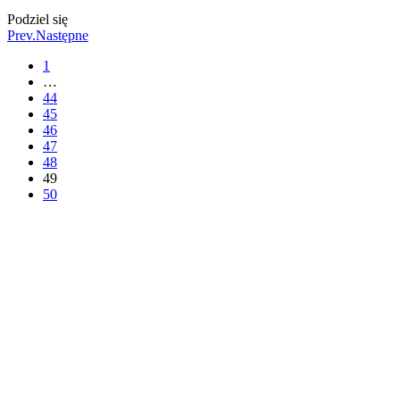
Podziel się
Prev.
Następne
1
…
44
45
46
47
48
49
50
Pozostań w kontakcie z