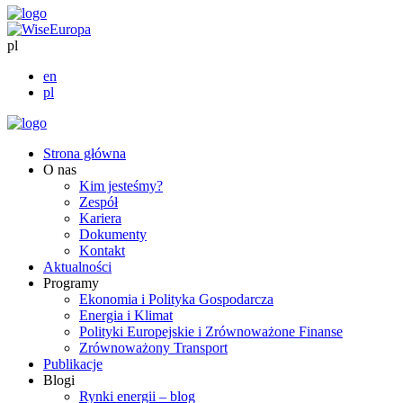
pl
en
pl
Strona główna
O nas
Kim jesteśmy?
Zespół
Kariera
Dokumenty
Kontakt
Aktualności
Programy
Ekonomia i Polityka Gospodarcza
Energia i Klimat
Polityki Europejskie i Zrównoważone Finanse
Zrównoważony Transport
Publikacje
Blogi
Rynki energii – blog