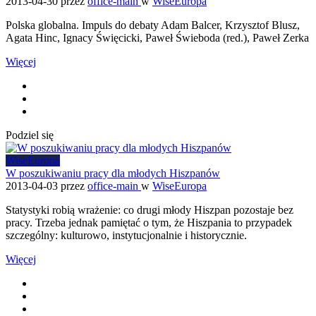
2013-04-30
przez
office-main
w
WiseEuropa
Polska globalna. Impuls do debaty Adam Balcer, Krzysztof Blusz,
Agata Hinc, Ignacy Święcicki, Paweł Świeboda (red.), Paweł Zerka
Więcej
Podziel się
WiseEuropa
W poszukiwaniu pracy dla młodych Hiszpanów
2013-04-03
przez
office-main
w
WiseEuropa
Statystyki robią wrażenie: co drugi młody Hiszpan pozostaje bez
pracy. Trzeba jednak pamiętać o tym, że Hiszpania to przypadek
szczególny: kulturowo, instytucjonalnie i historycznie.
Więcej