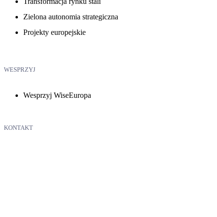
Transformacja rynku stali
Zielona autonomia strategiczna
Projekty europejskie
WESPRZYJ
Wesprzyj WiseEuropa
KONTAKT
WiseEuropa – Fundacja Warszawski Instytut Studiów
Ekonomicznych i Europejskich