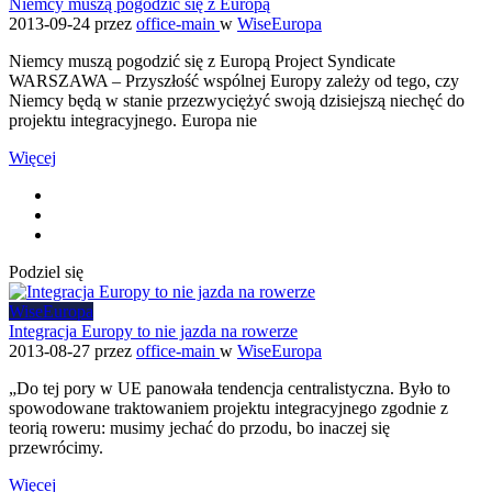
Niemcy muszą pogodzić się z Europą
2013-09-24
przez
office-main
w
WiseEuropa
Niemcy muszą pogodzić się z Europą Project Syndicate
WARSZAWA – Przyszłość wspólnej Europy zależy od tego, czy
Niemcy będą w stanie przezwyciężyć swoją dzisiejszą niechęć do
projektu integracyjnego. Europa nie
Więcej
Podziel się
WiseEuropa
Integracja Europy to nie jazda na rowerze
2013-08-27
przez
office-main
w
WiseEuropa
„Do tej pory w UE panowała tendencja centralistyczna. Było to
spowodowane traktowaniem projektu integracyjnego zgodnie z
teorią roweru: musimy jechać do przodu, bo inaczej się
przewrócimy.
Więcej